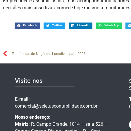
Empreender é assumir riscos, mas acompanhar indicadores 
decisões mais assertivas, comece hoje mesmo a monitorar es
Facebook
Twitter
LinkedIn
WhatsApp
Tendências de Negócios Lucrativos para 2025
Visite-nos
E-mail:
comercial@seletuscontabilidade.com.br
Nosso endereço:
Matriz:
R. Campo Grande, 1014 – sala 526 –