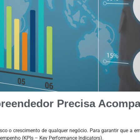
preendedor Precisa Acomp
o o crescimento de qualquer negócio. Para garantir que a em
empenho (KPIs – Key Performance Indicators).