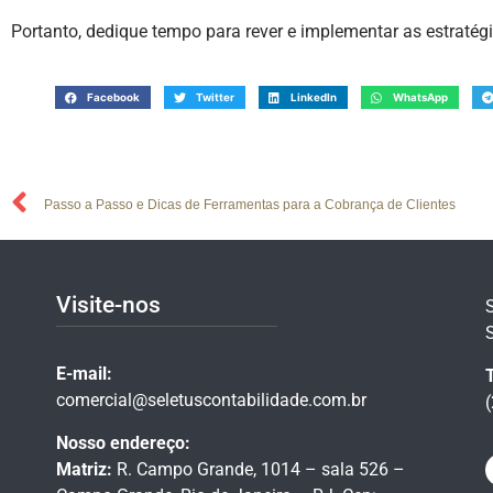
Portanto, dedique tempo para rever e implementar as estrat
Facebook
Twitter
LinkedIn
WhatsApp
Passo a Passo e Dicas de Ferramentas para a Cobrança de Clientes
Visite-nos
E-mail:
comercial@seletuscontabilidade.com.br
Nosso endereço:
Matriz:
R. Campo Grande, 1014 – sala 526 –