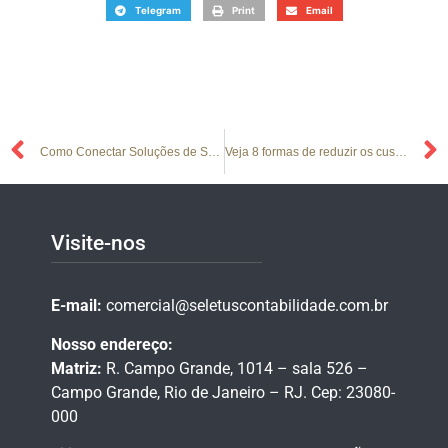
Telegram
Print
Email
Como Conectar Soluções de Software e Tornar Sua Empresa Mais Ágil
Veja 8 formas de reduzir os custos na sua empresa
Visite-nos
E-mail:
comercial@seletuscontabilidade.com.br
Nosso endereço:
Matriz:
R. Campo Grande, 1014 – sala 526 –
Campo Grande,
Rio de Janeiro – RJ.
Cep: 23080-
000