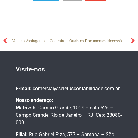
Veja as Vantagens de Contratar um Contador para Ajudar no Imposto de Renda
Quais os Documentos Necessários para a Declaração de IR?
Visite-nos
E-mail:
comercial@seletuscontabilidade.com.br
Nosso endereço:
Matriz:
R. Campo Grande, 1014 – sala 526 –
Campo Grande,
Rio de Janeiro – RJ.
Cep: 23080-
000
Filial:
Rua Gabriel Piza, 577 – Santana – São